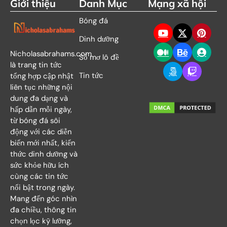
Giới thiệu
Danh Mục
Mạng xã hội
Bóng đá
Dinh dưỡng
Nicholasabrahams.com
Sổ mơ lô đề
là trang tin tức
Tin tức
tổng hợp cập nhật
liên tục những nội
dung đa dạng và
hấp dẫn mỗi ngày,
từ bóng đá sôi
động với các diễn
biến mới nhất, kiến
thức dinh dưỡng và
sức khỏe hữu ích
cùng các tin tức
nổi bật trong ngày.
Mang đến góc nhìn
đa chiều, thông tin
chọn lọc kỹ lưỡng,