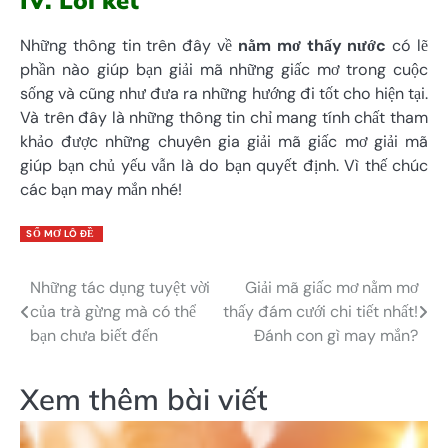
IV. Lời kết
Những thông tin trên đây về
nằm mơ thấy nước
có lẽ
phần nào giúp bạn giải mã những giấc mơ trong cuộc
sống và cũng như đưa ra những hướng đi tốt cho hiện tại.
Và trên đây là những thông tin chỉ mang tính chất tham
khảo được những chuyên gia giải mã giấc mơ giải mã
giúp bạn chủ yếu vẫn là do bạn quyết định. Vì thế chúc
các bạn may mắn nhé!
SỔ MƠ LÔ ĐỀ
Những tác dụng tuyệt vời
Giải mã giấc mơ nằm mơ
Điều
của trà gừng mà có thể
thấy đám cưới chi tiết nhất!
hướng
bạn chưa biết đến
Đánh con gì may mắn?
bài
Xem thêm bài viết
viết