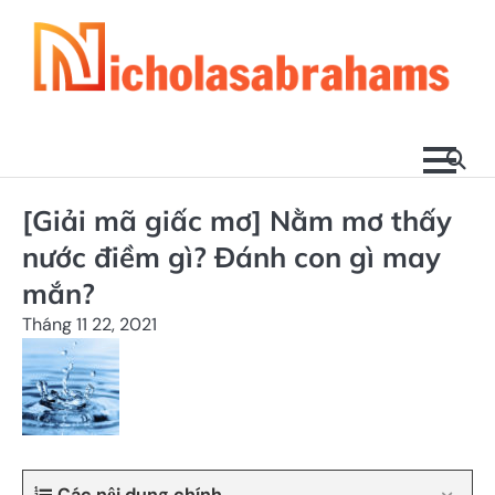
Skip
to
content
[Giải mã giấc mơ] Nằm mơ thấy
nước điềm gì? Đánh con gì may
mắn?
Tháng 11 22, 2021
Các nội dung chính