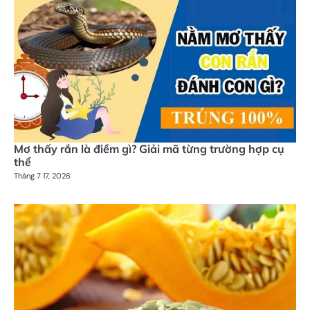
M
LÔ
ĐÊ
Mơ thấy rắn là điềm gì? Giải mã từng trường hợp cụ
thể
Tháng 7 17, 2026