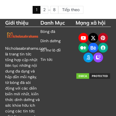
…
Phân
1
2
8
Tiếp theo
trang
Giới thiệu
Danh Mục
Mạng xã hội
bài
Bóng đá
viết
Dinh dưỡng
Nicholasabrahams.com
Sổ mơ lô đề
là trang tin tức
Tin tức
tổng hợp cập nhật
liên tục những nội
dung đa dạng và
hấp dẫn mỗi ngày,
từ bóng đá sôi
động với các diễn
biến mới nhất, kiến
thức dinh dưỡng và
sức khỏe hữu ích
cùng các tin tức