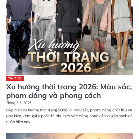
TIN TỨC
Xu hướng thời trang 2026: Màu sắc,
phom dáng và phong cách
Tháng 8 3, 2026
Cập nhật xu hướng thời trang 2026 về màu sắc, phom dáng, chất liệu và
phụ kiện, kèm gợi ý phối đồ phù hợp vóc dáng, hoàn cảnh, ngân sách cá
nhân hiện nay.