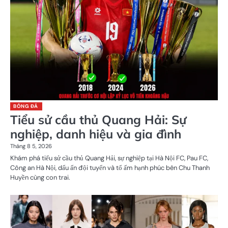
BÓNG ĐÁ
Tiểu sử cầu thủ Quang Hải: Sự
nghiệp, danh hiệu và gia đình
Tháng 8 5, 2026
Khám phá tiểu sử cầu thủ Quang Hải, sự nghiệp tại Hà Nội FC, Pau FC,
Công an Hà Nội, dấu ấn đội tuyển và tổ ấm hạnh phúc bên Chu Thanh
Huyền cùng con trai.