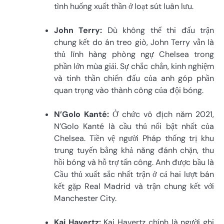
tình huống xuất thần ở loạt sút luân lưu.
John Terry:
Dù không thể thi đấu trận
chung kết do án treo giò, John Terry vẫn là
thủ lĩnh hàng phòng ngự Chelsea trong
phần lớn mùa giải. Sự chắc chắn, kinh nghiệm
và tinh thần chiến đấu của anh góp phần
quan trọng vào thành công của đội bóng.
N’Golo Kanté:
Ở chức vô địch năm 2021,
N’Golo Kanté là cầu thủ nổi bật nhất của
Chelsea. Tiền vệ người Pháp thống trị khu
trung tuyến bằng khả năng đánh chặn, thu
hồi bóng và hỗ trợ tấn công. Anh được bầu là
Cầu thủ xuất sắc nhất trận ở cả hai lượt bán
kết gặp Real Madrid và trận chung kết với
Manchester City.
Kai Havertz:
Kai Havertz chính là người ghi