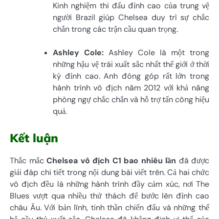
Kinh nghiệm thi đấu đỉnh cao của trung vệ
người Brazil giúp Chelsea duy trì sự chắc
chắn trong các trận cầu quan trọng.
Ashley Cole:
Ashley Cole là một trong
những hậu vệ trái xuất sắc nhất thế giới ở thời
kỳ đỉnh cao. Anh đóng góp rất lớn trong
hành trình vô địch năm 2012 với khả năng
phòng ngự chắc chắn và hỗ trợ tấn công hiệu
quả.
Kết luận
Thắc mắc
Chelsea vô địch C1 bao nhiêu lần
đã được
giải đáp chi tiết trong nội dung bài viết trên. Cả hai chức
vô địch đều là những hành trình đầy cảm xúc, nơi The
Blues vượt qua nhiều thử thách để bước lên đỉnh cao
châu Âu. Với bản lĩnh, tinh thần chiến đấu và những thế