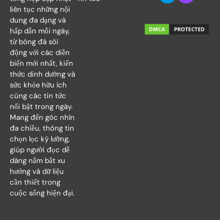
liên tục những nội
dung đa dạng và
hấp dẫn mỗi ngày,
từ bóng đá sôi
động với các diễn
biến mới nhất, kiến
thức dinh dưỡng và
sức khỏe hữu ích
cùng các tin tức
nổi bật trong ngày.
Mang đến góc nhìn
đa chiều, thông tin
chọn lọc kỹ lưỡng,
giúp người đọc dễ
dàng nắm bắt xu
hướng và dữ liệu
cần thiết trong
cuộc sống hiện đại.