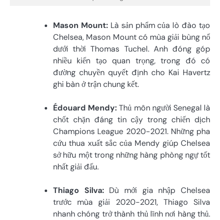
Mason Mount:
Là sản phẩm của lò đào tạo
Chelsea, Mason Mount có mùa giải bùng nổ
dưới thời Thomas Tuchel. Anh đóng góp
nhiều kiến tạo quan trọng, trong đó có
đường chuyền quyết định cho Kai Havertz
ghi bàn ở trận chung kết.
Édouard Mendy:
Thủ môn người Senegal là
chốt chặn đáng tin cậy trong chiến dịch
Champions League 2020-2021. Những pha
cứu thua xuất sắc của Mendy giúp Chelsea
sở hữu một trong những hàng phòng ngự tốt
nhất giải đấu.
Thiago Silva:
Dù mới gia nhập Chelsea
trước mùa giải 2020-2021, Thiago Silva
nhanh chóng trở thành thủ lĩnh nơi hàng thủ.