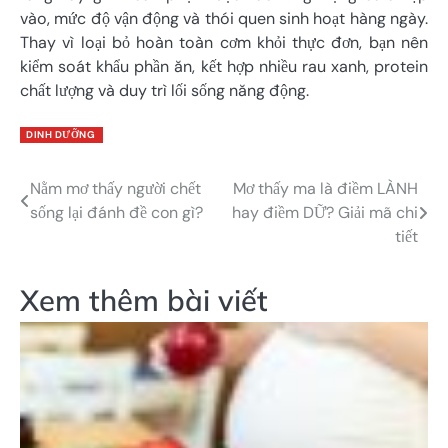
vào, mức độ vận động và thói quen sinh hoạt hàng ngày.
Thay vì loại bỏ hoàn toàn cơm khỏi thực đơn, bạn nên
kiểm soát khẩu phần ăn, kết hợp nhiều rau xanh, protein
chất lượng và duy trì lối sống năng động.
DINH DƯỠNG
Nằm mơ thấy người chết
Mơ thấy ma là điềm LÀNH
Điều
sống lại đánh đề con gì?
hay điềm DỮ? Giải mã chi
hướng
tiết
bài
Xem thêm bài viết
viết