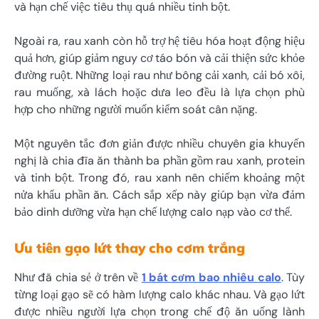
và hạn chế việc tiêu thụ quá nhiều tinh bột.
Ngoài ra, rau xanh còn hỗ trợ hệ tiêu hóa hoạt động hiệu
quả hơn, giúp giảm nguy cơ táo bón và cải thiện sức khỏe
đường ruột. Những loại rau như bông cải xanh, cải bó xôi,
rau muống, xà lách hoặc dưa leo đều là lựa chọn phù
hợp cho những người muốn kiểm soát cân nặng.
Một nguyên tắc đơn giản được nhiều chuyên gia khuyến
nghị là chia đĩa ăn thành ba phần gồm rau xanh, protein
và tinh bột. Trong đó, rau xanh nên chiếm khoảng một
nửa khẩu phần ăn. Cách sắp xếp này giúp bạn vừa đảm
bảo dinh dưỡng vừa hạn chế lượng calo nạp vào cơ thể.
Ưu tiên gạo lứt thay cho cơm trắng
Như đã chia sẻ ở trên về
1 bát cơm bao nhiêu calo
. Tùy
từng loại gạo sẽ có hàm lượng calo khác nhau. Và gạo lứt
được nhiều người lựa chọn trong chế độ ăn uống lành